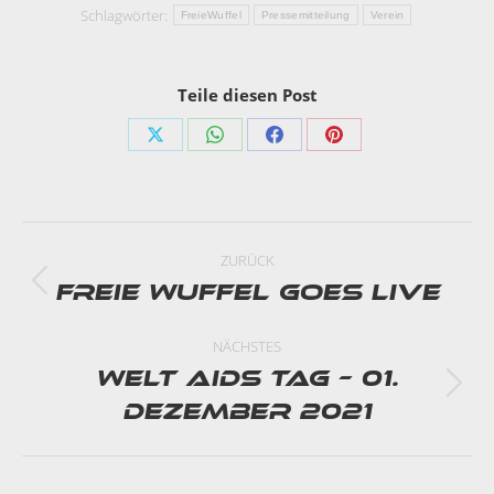
Schlagwörter:
FreieWuffel
Pressemitteilung
Verein
Teile diesen Post
Share
Share
Share
Share
on
on
on
on
X
WhatsApp
Facebook
Pinterest
Kommentarnavi
ZURÜCK
Freie Wuffel goes Live
Vorheriger
Beitrag:
NÄCHSTES
Welt AIDS Tag – 01.
Nächster
Dezember 2021
Beitrag: