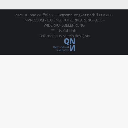
2026 © Freie Wuffel e.V. - Gemeinnützigkeit nach § 60a AO -
IMPRESSUM
-
DATENSCHUTZERKLÄRUNG
-
AGB
-
WIDERRUFSBELEHRUNG
Useful Links
Gefördert aus Mitteln des
QNN