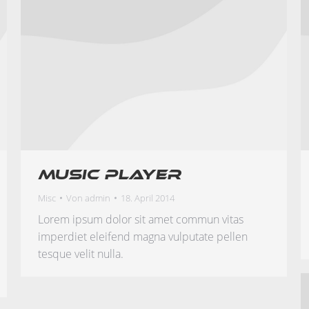
Music player
Misc
Von
admin
18. April 2014
Lorem ipsum dolor sit amet commun vitas
imperdiet eleifend magna vulputate pellen
tesque velit nulla.