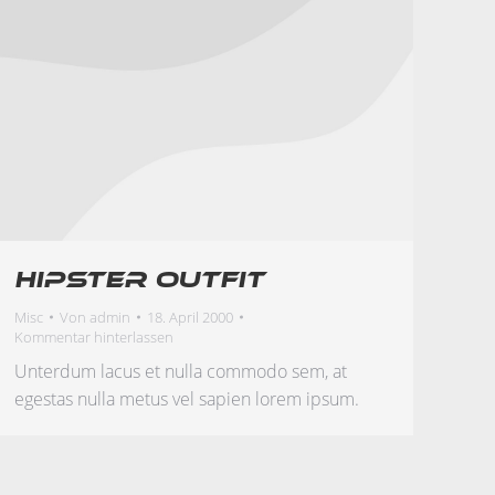
Hipster outfit
Misc
Von
admin
18. April 2000
Kommentar hinterlassen
Unterdum lacus et nulla commodo sem, at
egestas nulla metus vel sapien lorem ipsum.