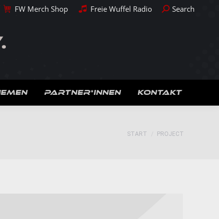
Search:
FW Merch Shop
Freie Wuffel Radio
Search
HEMEN
PARTNER*INNEN
KONTAKT
Sie befinden sich hier:
START
PROJECT