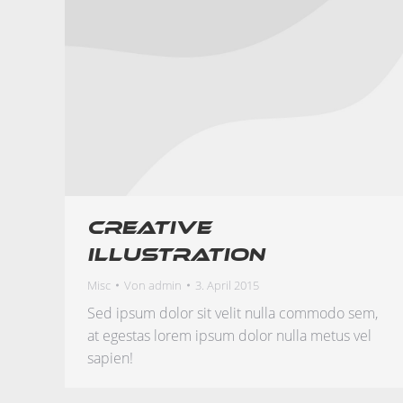
Creative
illustration
Misc
Von
admin
3. April 2015
Sed ipsum dolor sit velit nulla commodo sem,
at egestas lorem ipsum dolor nulla metus vel
sapien!