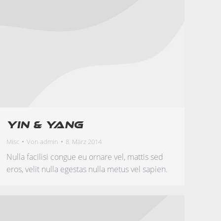
Yin & Yang
Misc
Von
admin
8. März 2014
Nulla facilisi congue eu ornare vel, mattis sed
eros, velit nulla egestas nulla metus vel sapien.