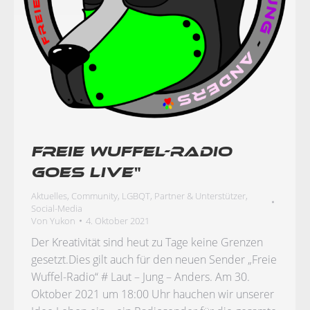
Freie Wuffel-Radio
goes Live“
Aktuelles
,
Community
,
LGBQT
,
Partner & Unterstützer
,
Social-Media
Von
Yukon
4. Oktober 2021
Der Kreativität sind heut zu Tage keine Grenzen
gesetzt.Dies gilt auch für den neuen Sender „Freie
Wuffel-Radio“ # Laut – Jung – Anders. Am 30.
Oktober 2021 um 18:00 Uhr hauchen wir unserer