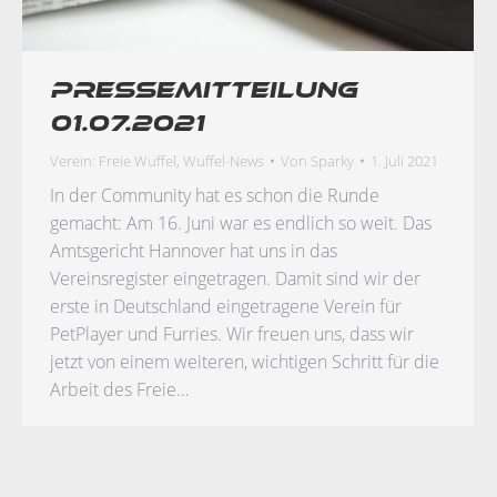
Pressemitteilung
01.07.2021
Verein: Freie Wuffel
,
Wuffel-News
Von
Sparky
1. Juli 2021
In der Community hat es schon die Runde
gemacht: Am 16. Juni war es endlich so weit. Das
Amtsgericht Hannover hat uns in das
Vereinsregister eingetragen. Damit sind wir der
erste in Deutschland eingetragene Verein für
PetPlayer und Furries. Wir freuen uns, dass wir
jetzt von einem weiteren, wichtigen Schritt für die
Arbeit des Freie…