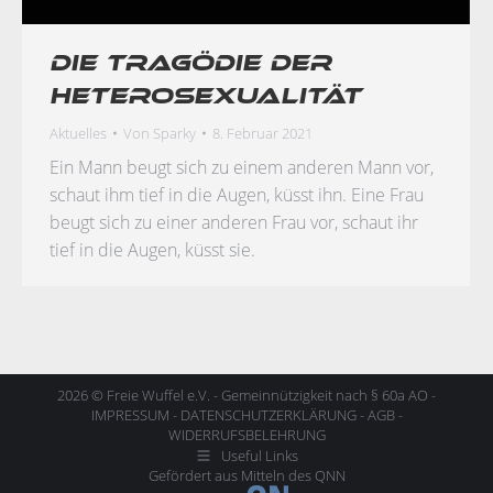
Die Tragödie der
Heterosexualität
Aktuelles
Von
Sparky
8. Februar 2021
Ein Mann beugt sich zu einem anderen Mann vor,
schaut ihm tief in die Augen, küsst ihn. Eine Frau
beugt sich zu einer anderen Frau vor, schaut ihr
tief in die Augen, küsst sie.
2026 © Freie Wuffel e.V. - Gemeinnützigkeit nach § 60a AO -
IMPRESSUM
-
DATENSCHUTZERKLÄRUNG
-
AGB
-
WIDERRUFSBELEHRUNG
Useful Links
Gefördert aus Mitteln des
QNN