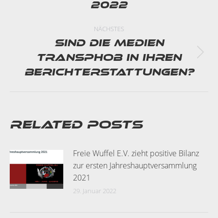
2022
Beitrag:
NÄCHSTES
Sind die Medien
Transphob in ihren
Nächster
Beitrag:
Berichterstattungen?
Related posts
Freie Wuffel E.V. zieht positive Bilanz
zur ersten Jahreshauptversammlung
2021
29. Januar 2022